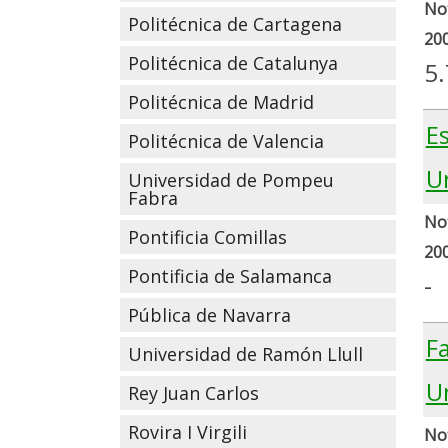
Not
Politécnica de Cartagena
20
Politécnica de Catalunya
5.
Politécnica de Madrid
E
Politécnica de Valencia
U
Universidad de Pompeu
Fabra
Not
Pontificia Comillas
20
Pontificia de Salamanca
-
Pública de Navarra
Fa
Universidad de Ramón Llull
U
Rey Juan Carlos
Rovira I Virgili
Not