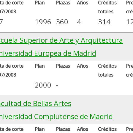
a de corte
Plan
Plazas
Años
Créditos
Pre
07/2008
totales
cré
7
1996
360
4
314
1
scuela Superior de Arte y Arquitectura
niversidad Europea de Madrid
a de corte
Plan
Plazas
Años
Créditos
Pre
07/2008
totales
cré
2000
-
cultad de Bellas Artes
niversidad Complutense de Madrid
a de corte
Plan
Plazas
Años
Créditos
Pre