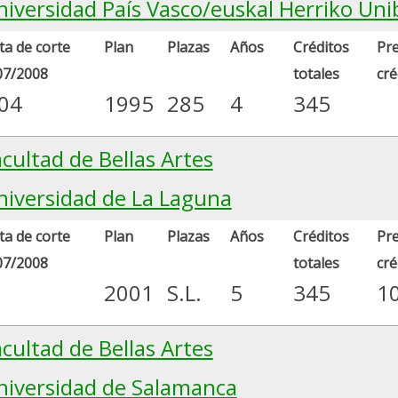
niversidad País Vasco/euskal Herriko Uni
a de corte
Plan
Plazas
Años
Créditos
Pre
07/2008
totales
cré
.04
1995
285
4
345
cultad de Bellas Artes
niversidad de La Laguna
a de corte
Plan
Plazas
Años
Créditos
Pre
07/2008
totales
cré
2001
S.L.
5
345
1
cultad de Bellas Artes
niversidad de Salamanca