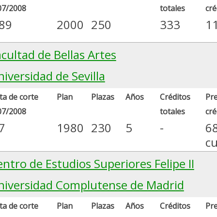
07/2008
totales
cré
.89
2000
250
333
1
cultad de Bellas Artes
iversidad de Sevilla
a de corte
Plan
Plazas
Años
Créditos
Pre
07/2008
totales
cré
7
1980
230
5
-
6
c
ntro de Estudios Superiores Felipe II
niversidad Complutense de Madrid
a de corte
Plan
Plazas
Años
Créditos
Pre