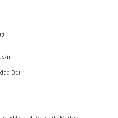
82
 s/n
idad De)
versidad Complutense de Madrid