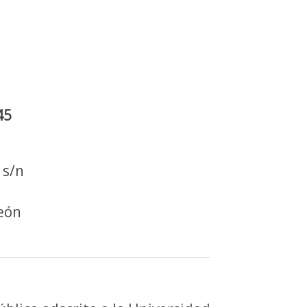
45
 s/n
León