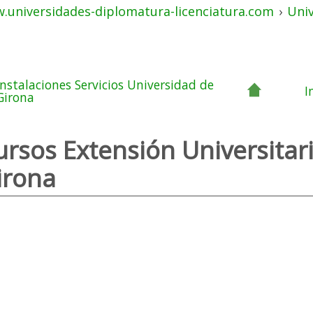
.universidades-diplomatura-licenciatura.com
›
Uni
Instalaciones Servicios Universidad de
I
Girona
ursos Extensión Universitar
irona