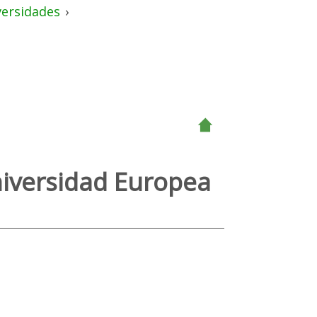
versidades
›
niversidad Europea