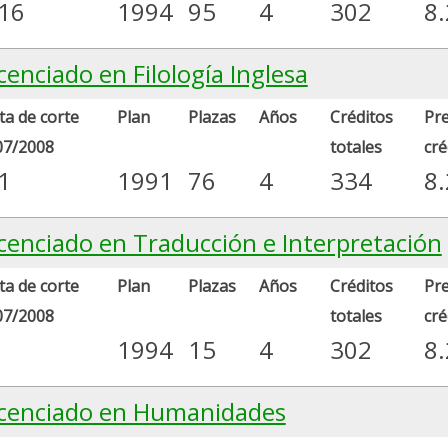
.16
1994
95
4
302
8
cenciado en Filología Inglesa
a de corte
Plan
Plazas
Años
Créditos
Pre
07/2008
totales
cré
1
1991
76
4
334
8
icenciado en Traducción e Interpretación
a de corte
Plan
Plazas
Años
Créditos
Pre
07/2008
totales
cré
1994
15
4
302
8
icenciado en Humanidades