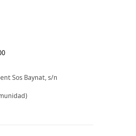
00
ent Sos Baynat, s/n
n
omunidad)