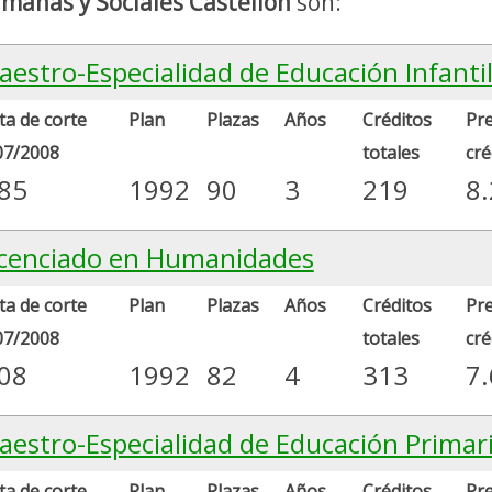
manas y Sociales Castellón
son:
aestro-Especialidad de Educación Infanti
a de corte
Plan
Plazas
Años
Créditos
Pre
07/2008
totales
cré
.85
1992
90
3
219
8
icenciado en Humanidades
a de corte
Plan
Plazas
Años
Créditos
Pre
07/2008
totales
cré
.08
1992
82
4
313
7
aestro-Especialidad de Educación Primar
a de corte
Plan
Plazas
Años
Créditos
Pre