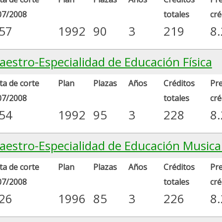
07/2008
totales
cré
.57
1992
90
3
219
8
aestro-Especialidad de Educación Física
a de corte
Plan
Plazas
Años
Créditos
Pre
07/2008
totales
cré
.54
1992
95
3
228
8
aestro-Especialidad de Educación Musica
a de corte
Plan
Plazas
Años
Créditos
Pre
07/2008
totales
cré
.26
1996
85
3
226
8