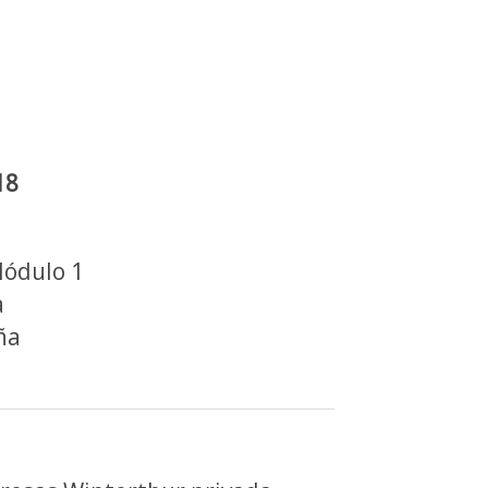
18
Módulo 1
a
ña