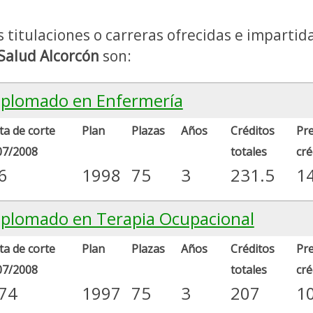
s titulaciones o carreras ofrecidas e impartid
 Salud Alcorcón
son:
iplomado en Enfermería
a de corte
Plan
Plazas
Años
Créditos
Pre
07/2008
totales
cré
6
1998
75
3
231.5
1
iplomado en Terapia Ocupacional
a de corte
Plan
Plazas
Años
Créditos
Pre
07/2008
totales
cré
.74
1997
75
3
207
1