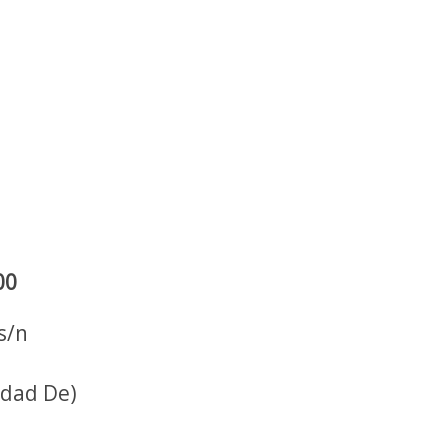
00
s/n
idad De)