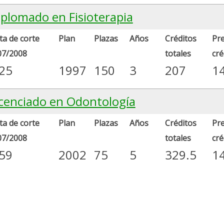
iplomado en Fisioterapia
a de corte
Plan
Plazas
Años
Créditos
Pre
07/2008
totales
cré
.25
1997
150
3
207
1
icenciado en Odontología
a de corte
Plan
Plazas
Años
Créditos
Pre
07/2008
totales
cré
.59
2002
75
5
329.5
1