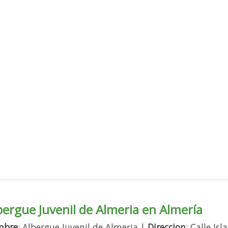
bergue Juvenil de Almeria en Almería
mbre
: Albergue Juvenil de Almeria |
Direccion
: Calle Is