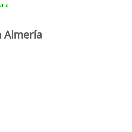
ería
n Almería