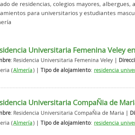
tado de residencias, colegios mayores, albergues,
jamientos para universitarios y estudiantes mascu
ería
sidencia Universitaria Femenina Veley e
mbre
: Residencia Universitaria Femenina Veley |
Direcc
eria (
Almería
) |
Tipo de alojamiento
:
residencia unive
sidencia Universitaria CompaÑia de Mari
mbre
: Residencia Universitaria CompaÑia de Maria |
Di
eria (
Almería
) |
Tipo de alojamiento
:
residencia unive