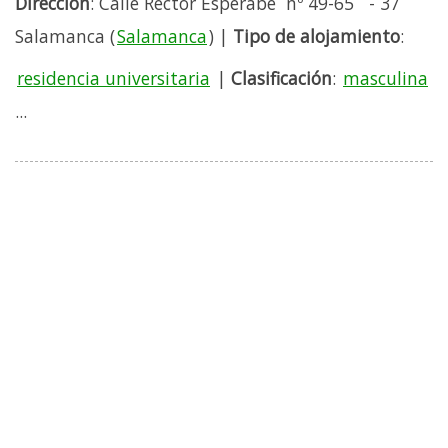
Direccion
: Calle Rector Esperabé nº 49-65 - 37
Salamanca (
Salamanca
) |
Tipo de alojamiento
:
residencia universitaria
|
Clasificación
:
masculina
...