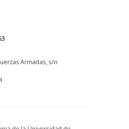
63
Fuerzas Armadas, s/n
a
opia de la Universidad de