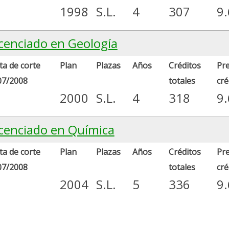
1998
S.L.
4
307
9
icenciado en Geología
a de corte
Plan
Plazas
Años
Créditos
Pre
07/2008
totales
cré
2000
S.L.
4
318
9
icenciado en Química
a de corte
Plan
Plazas
Años
Créditos
Pre
07/2008
totales
cré
2004
S.L.
5
336
9