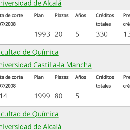
niversidad de Alcalá
a de corte
Plan
Plazas
Años
Créditos
Pre
07/2008
totales
cré
1993
20
5
330
1
acultad de Química
niversidad Castilla-la Mancha
a de corte
Plan
Plazas
Años
Créditos
Pre
07/2008
totales
cré
.14
1999
80
5
acultad de Química
niversidad de Alcalá