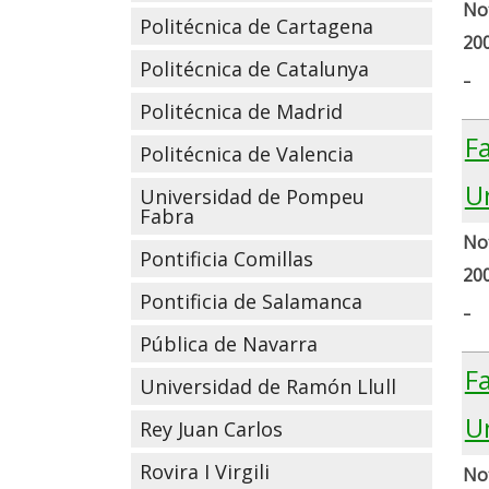
Not
Politécnica de Cartagena
20
Politécnica de Catalunya
-
Politécnica de Madrid
F
Politécnica de Valencia
U
Universidad de Pompeu
Fabra
Not
Pontificia Comillas
20
Pontificia de Salamanca
-
Pública de Navarra
F
Universidad de Ramón Llull
Un
Rey Juan Carlos
Rovira I Virgili
Not