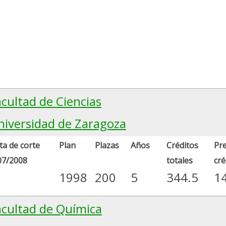
acultad de Ciencias
niversidad de Zaragoza
a de corte
Plan
Plazas
Años
Créditos
Pre
07/2008
totales
cré
1998
200
5
344.5
1
acultad de Química