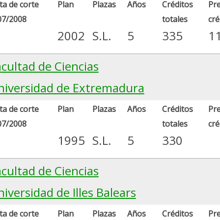
a de corte
Plan
Plazas
Años
Créditos
Pre
07/2008
totales
cré
2002
S.L.
5
335
1
acultad de Ciencias
niversidad de Extremadura
a de corte
Plan
Plazas
Años
Créditos
Pre
07/2008
totales
cré
1995
S.L.
5
330
acultad de Ciencias
iversidad de Illes Balears
a de corte
Plan
Plazas
Años
Créditos
Pre