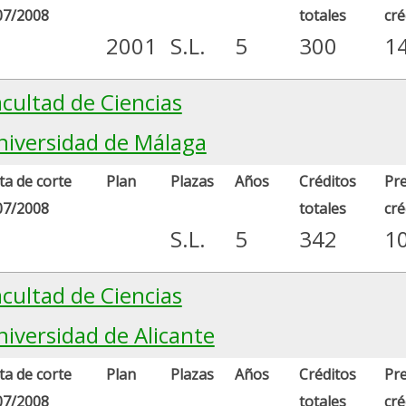
07/2008
totales
cré
2001
S.L.
5
300
1
acultad de Ciencias
niversidad de Málaga
a de corte
Plan
Plazas
Años
Créditos
Pre
07/2008
totales
cré
S.L.
5
342
1
acultad de Ciencias
niversidad de Alicante
a de corte
Plan
Plazas
Años
Créditos
Pre
07/2008
totales
cré