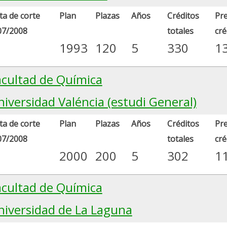
a de corte
Plan
Plazas
Años
Créditos
Pre
07/2008
totales
cré
1993
120
5
330
1
acultad de Química
iversidad Valéncia (estudi General)
a de corte
Plan
Plazas
Años
Créditos
Pre
07/2008
totales
cré
2000
200
5
302
1
acultad de Química
niversidad de La Laguna