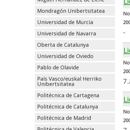
Li
Mondragón Unibertsitatea
Not
Universidad de Murcia
20
-
Universidad de Navarra
Oberta de Catalunya
L
Universidad de Oviedo
Not
Pablo de Olavide
20
País Vasco/euskal Herriko
7
Unibertsitatea
Politécnica de Cartagena
L
Politécnica de Catalunya
Not
Politécnica de Madrid
20
Politécnica de Valencia