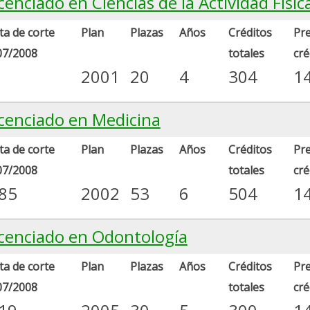
cenciado en Ciencias de la Actividad Físic
a de corte
Plan
Plazas
Años
Créditos
Pre
07/2008
totales
cré
2001
20
4
304
1
icenciado en Medicina
a de corte
Plan
Plazas
Años
Créditos
Pre
07/2008
totales
cré
.85
2002
53
6
504
1
icenciado en Odontología
a de corte
Plan
Plazas
Años
Créditos
Pre
07/2008
totales
cré