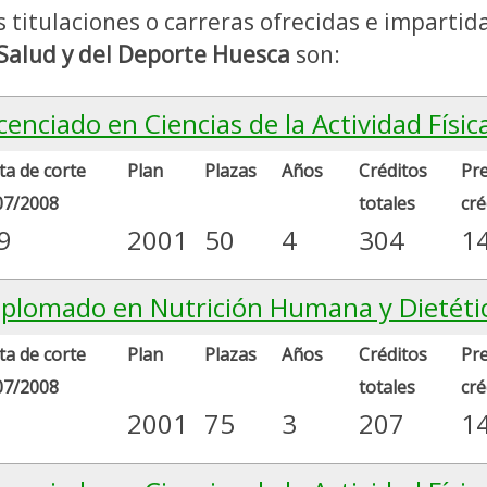
s titulaciones o carreras ofrecidas e impartid
 Salud y del Deporte Huesca
son:
cenciado en Ciencias de la Actividad Físic
a de corte
Plan
Plazas
Años
Créditos
Pre
07/2008
totales
cré
9
2001
50
4
304
1
iplomado en Nutrición Humana y Dietéti
a de corte
Plan
Plazas
Años
Créditos
Pre
07/2008
totales
cré
2001
75
3
207
1