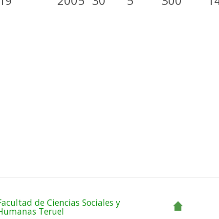
.19
2005
30
5
300
1
Facultad de Ciencias Sociales y
Humanas Teruel