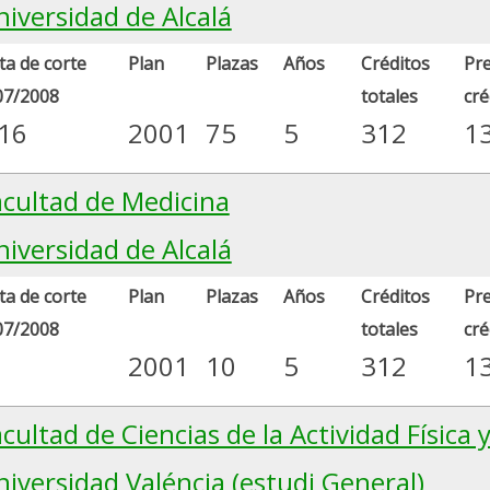
niversidad de Alcalá
a de corte
Plan
Plazas
Años
Créditos
Pre
07/2008
totales
cré
.16
2001
75
5
312
1
acultad de Medicina
niversidad de Alcalá
a de corte
Plan
Plazas
Años
Créditos
Pre
07/2008
totales
cré
2001
10
5
312
1
cultad de Ciencias de la Actividad Física 
iversidad Valéncia (estudi General)