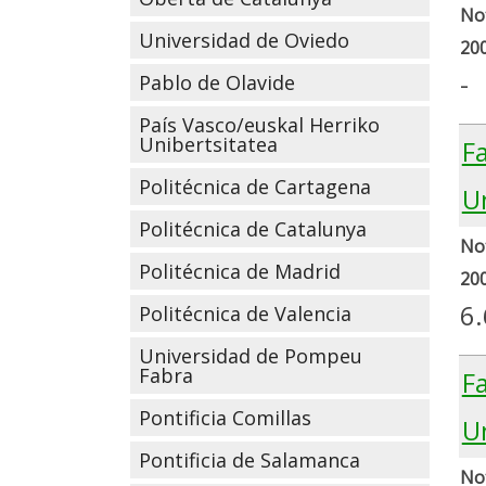
Not
Universidad de Oviedo
20
-
Pablo de Olavide
País Vasco/euskal Herriko
Unibertsitatea
F
Politécnica de Cartagena
U
Politécnica de Catalunya
Not
Politécnica de Madrid
20
6.
Politécnica de Valencia
Universidad de Pompeu
Fabra
Fa
Pontificia Comillas
U
Pontificia de Salamanca
Not