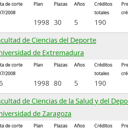
a de corte
Plan
Plazas
Años
Créditos
Pre
07/2008
totales
cré
1998
30
5
190
acultad de Ciencias del Deporte
niversidad de Extremadura
a de corte
Plan
Plazas
Años
Créditos
Pre
07/2008
totales
cré
6
1998
80
5
190
cultad de Ciencias de la Salud y del Depo
niversidad de Zaragoza
a de corte
Plan
Plazas
Años
Créditos
Pre