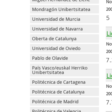
Not
Mondragón Unibertsitatea
20
5
Universidad de Murcia
Universidad de Navarra
L
Oberta de Catalunya
Not
Universidad de Oviedo
20
Pablo de Olavide
7
País Vasco/euskal Herriko
Unibertsitatea
L
Politécnica de Cartagena
Not
Politécnica de Catalunya
20
7
Politécnica de Madrid
Politécnica de Valencia