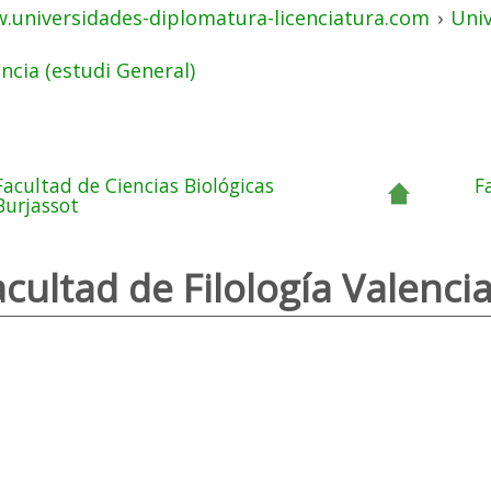
.universidades-diplomatura-licenciatura.com
›
Uni
ncia (estudi General)
Facultad de Ciencias Biológicas
F
Burjassot
cultad de Filología Valenci