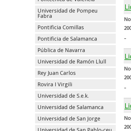
L
Universidad de Pompeu
Fabra
Not
Pontificia Comillas
20
-
Pontificia de Salamanca
Pública de Navarra
Li
Universidad de Ramón Llull
Not
Rey Juan Carlos
20
Rovira I Virgili
-
Universidad de S.e.k.
Li
Universidad de Salamanca
Universidad de San Jorge
Not
20
Universidad de San Pablo-ceu