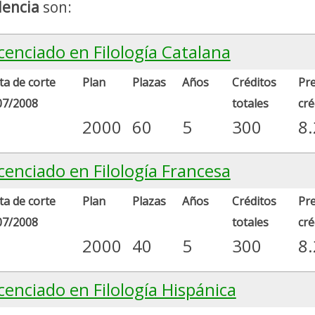
lencia
son:
cenciado en Filología Catalana
a de corte
Plan
Plazas
Años
Créditos
Pre
07/2008
totales
cré
2000
60
5
300
8
cenciado en Filología Francesa
a de corte
Plan
Plazas
Años
Créditos
Pre
07/2008
totales
cré
2000
40
5
300
8
cenciado en Filología Hispánica