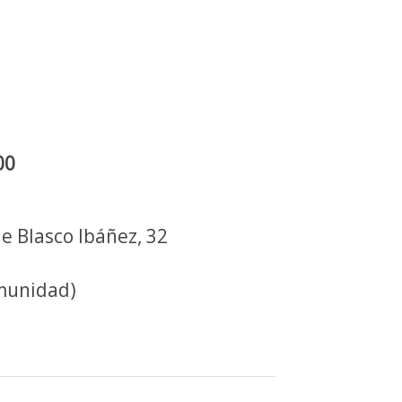
00
e Blasco Ibáñez, 32
omunidad)