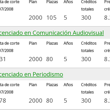
a de corte
Plan
Plazas
Años
Créditos
Pre
07/2008
totales
cré
2000
105
5
300
8
icenciado en Comunicación Audiovisual
a de corte
Plan
Plazas
Años
Créditos
Pre
07/2008
totales
cré
.31
2000
80
5
300
8
icenciado en Periodismo
a de corte
Plan
Plazas
Años
Créditos
Pre
07/2008
totales
cré
.78
2000
80
5
300
8